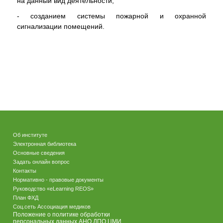
на данный вид деятельности;
- созданием системы пожарной и охранной
сигнализации помещений.
Об институте
Электронная библиотека
Основные сведения
Задать онлайн вопрос
Контакты
Нормативно - правовые документы
Руководство «eLearning REOS»
План ФХД
Соц.сеть Ассоциация медиков
Положение о политике обработки
персональных данных АНО ДПО ЦМИ