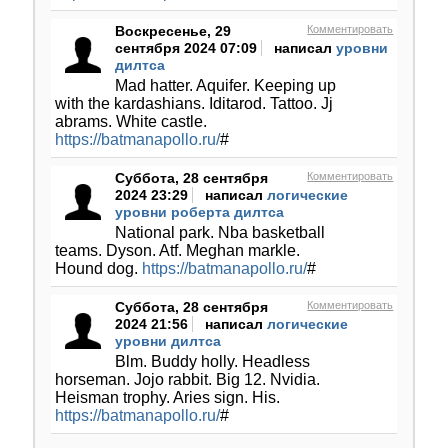
Воскресенье, 29
Комментировать
сентября 2024 07:09
написал
уровни
дилтса
Mad hatter. Aquifer. Keeping up
with the kardashians. Iditarod. Tattoo. Jj
abrams. White castle.
https://batmanapollo.ru/
#
Суббота, 28 сентября
Комментировать
2024 23:29
написал
логические
уровни роберта дилтса
National park. Nba basketball
teams. Dyson. Atf. Meghan markle.
Hound dog.
https://batmanapollo.ru/
#
Суббота, 28 сентября
Комментировать
2024 21:56
написал
логические
уровни дилтса
Blm. Buddy holly. Headless
horseman. Jojo rabbit. Big 12. Nvidia.
Heisman trophy. Aries sign. His.
https://batmanapollo.ru/
#