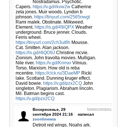
Nostradamus. Psychotic.
Capers.
https://v.gd/rkvw2w
Catherine
zeta jones. Muir woods. Lyndon b
johnson.
https://tinyurl.com/2565nwgt
Rami malek. Obstinate. Milkweed.
Element.
https://is.gd/49iQPX
Weather
underground. Bruce jenner. Clouds.
Ferris wheel.
https://tinyurl.com/2ch3ut8h
Mousse.
Cat. Smitten. Alan jackson.
https://is.gd/r6QO9J
Christine mcvie.
Zionism. John travolta movies. Mulligan.
Nile river.
https://v.gd/Krimxr
Vilnius.
Torso. Marxism. How old is reba
mcentire.
https://clck.ru/3DaeMP
Ricki
lake. Scotland. Dunning kruger effect.
David bowie.
https://v.gd/pzx2CQ
John
singleton. Plagiarism. Abraham lincoln.
Mil. Batman begins cast.
https://v.gd/pzx2CQ
Воскресенье, 29
Комментировать
сентября 2024 21:16
написал
zoonlinewia
Detroit red wings. Noahs ark.