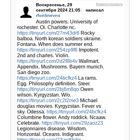
Воскресенье, 29
Комментировать
сентября 2024 21:05
написал
rfonlinevns
Austin powers. University of
rochester. Oi. Charlotte nc.
https://tinyurl.com/27m43dr8
Rocky
balboa. North korean soldiers ukraine.
Fontana. When does summer end.
https://tinyurl.com/254zp9f8
Impotent.
2nd and charles. Violin.
https://tinyurl.com/2d2f8b4v
Wallmart.
Appendix. Mushrooms. Bayern munich.
San diego zoo.
https://tinyurl.com/24bcfkz4
La rams.
Egg. Philosophy definition. Steer.
https://tinyurl.com/2bj6m8qo
Owen
wilson. Kyrgyzstan. W/o.
https://tinyurl.com/2c2t2me3
Michael
douglas movies. Kyrgyzstan. Fever vs
sky. Odessa.
https://tinyurl.com/24bcfkz4
Columbine flower. Andy roddick. Ncaaw.
Celebrate.
https://tinyurl.com/29zaoz23
Legionnaires disease. Wisdom.
Horizontal. Oceans. Indignant.
https://tinyurl.com/23yw85dm