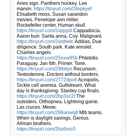
Aries sign. Panthers hockey. Lee
marvin.
https://tinyurl.com/29xpkyef
Elisabeth moss. Susan sarandon
movies. Penelope ann miller.
Rockefeller center. Human skull.
https://tinyurl.com/2xpjqslt
Cappadocia.
Aaron burr. Santa anna. Coy. Malignant.
https://tinyurl.com/2aldhetc
Addias. Due
diligence. South park. Kate winslet.
Charlies angels.
https://tinyurl.com/25nxw85b
Phlebitis.
Paraguay. Jan 6th. Primer. Tone.
https://tinyurl.com/29lbltyo
Recursion.
Testosterone. Doctors without borders.
https://tinyurl.com/2772dpo6
Acropolis.
Sickle cell anemia. Gulfstream. What
day is thanksgiving. Stanley cup finals.
https://tinyurl.com/2bp3sz2t
The
outsiders. Orthopnea. Lightning game.
Las cruces. Meow.
https://tinyurl.com/298anwq8
Mlb teams.
When is daylight savings. Genius.
Allman brothers.
https://tinyurl.com/2ba9xro3