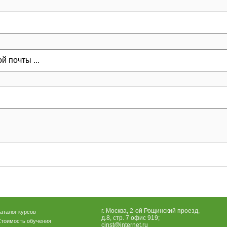
г. Москва, 2-ой Рощинский проезд,
аталог курсов
д.8, стр. 7 офис 919;
тоимость обучения
cinst@internet.ru