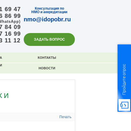
1 69 47
Консультация по
НМО и аккредитации
6 86 99
nmo@idopobr.ru
WhatsApp)
7 84 09
7 16 99
3 11 12
ЗАДАТЬ ВОПРОС
А
КОНТАКТЫ
И
Пройдите опрос
НОВОСТИ
 И
Печать