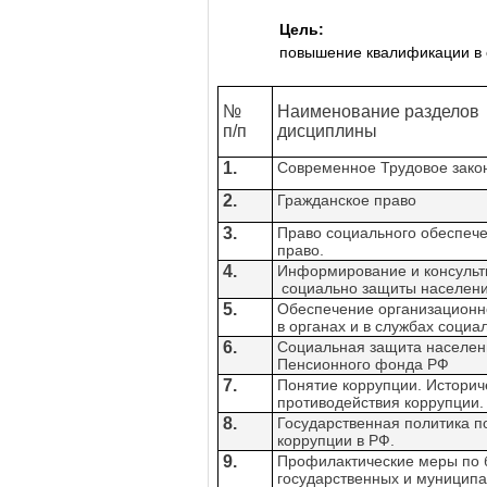
Цель:
повышение квалификации в 
№
Наименование разделов
п/п
дисциплины
1.
Современное Трудовое закон
2.
Гражданское право
3.
Право социального обеспече
право.
4.
Информирование и консульт
социально защиты населени
5.
Обеспечение организационн
в органах и в службах соци
6.
Социальная защита населен
Пенсионного фонда РФ
7.
Понятие коррупции. Историч
противодействия коррупции.
8.
Государственная политика 
коррупции в РФ.
9.
Профилактические меры по б
государственных и муниципа