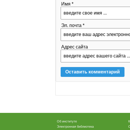
Имя *
Эл. почта *
Адрес сайта
Об институте
К
Электронная библиотека
С