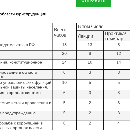
ОТПРАВИТЬ
области юриспруденции
В том числе
Всего
Практика/
часов
Лекции
семинар
одательство в РФ.
18
13
5
20
8
12
ния, конституционное
24
10
14
ирование в области
6
3
3
я.
о управленческих функций
10
5
5
альной защиты населения.
ия в органах системы
6
3
3
еские истоки проявления и
5
2
3
по предупреждению
5
2
3
орьбе с коррупцией в
6
2
4
льных органах власти.