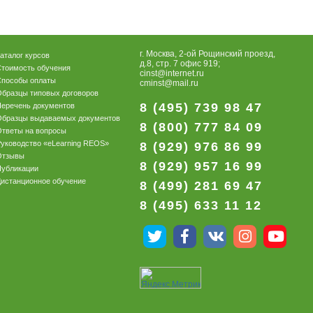
г. Москва, 2-ой Рощинский проезд,
аталог курсов
д.8, стр. 7 офис 919;
тоимость обучения
cinst@internet.ru
Способы оплаты
cminst@mail.ru
бразцы типовых договоров
8 (495) 739 98 47
еречень документов
Образцы выдаваемых документов
8 (800) 777 84 09
тветы на вопросы
уководство «eLearning REOS»
8 (929) 976 86 99
Отзывы
8 (929) 957 16 99
Публикации
истанционное обучение
8 (499) 281 69 47
8 (495) 633 11 12