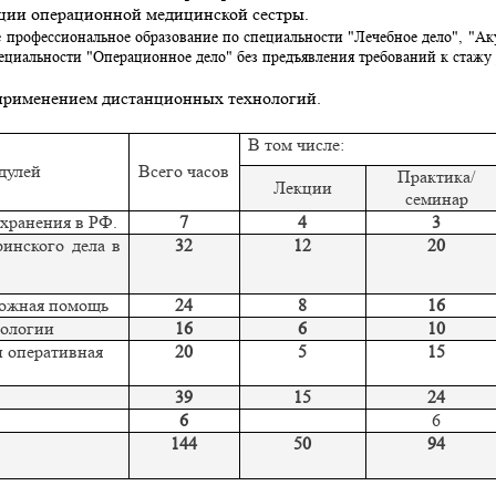
ации операционной медицинской сестры
.
е профессиональное образование по специальности "Лечебное дело", "Ак
пециальности "Операционное дело" без предъявления требований к стажу 
 применением дистанционных технологий.
В том числе:
дулей
Всего часов
Практика/
Лекции
семинар
охранения в РФ.
7
4
3
ринского дела в
32
12
20
ложная помощь
24
8
16
иологии
16
6
10
и оперативная
20
5
15
39
15
24
6
6
144
5
0
94