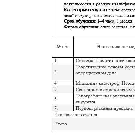
деятельности в рамках квалифик
К
:
атегория слушателей
средне
дело" и сертификат специалиста по с
Срок обучения
: 144 часа, 1 месяц.
Форма обучения:
очно-заочная, с
№ п/п
Наименование мо
1
Система и политика здраво
Теоретические основы сест
2
операционном деле
4
Медицина катастроф. Неот
5
Сестринское дело в анестез
Топографическая анатомия 
6
хирургия
7.
Периоперативная практика
Итоговая аттестация
Итого