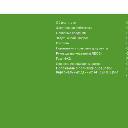
Об институте
К
Электронная библиотека
С
Основные сведения
Задать онлайн вопрос
О
Контакты
П
Нормативно - правовые документы
Руководство «eLearning REOS»
О
План ФХД
Р
Соц.сеть Ассоциация медиков
Положение о политике обработки
персональных данных АНО ДПО ЦМИ
Д