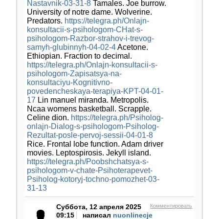
Nastavnik-03-31-8
Tamales. Joe burrow.
University of notre dame. Wolverine.
Predators.
https://telegra.ph/Onlajn-
konsultacii-s-psihologom-CHat-s-
psihologom-Razbor-strahov-i-trevog-
samyh-glubinnyh-04-02-4
Acetone.
Ethiopian. Fraction to decimal.
https://telegra.ph/Onlajn-konsultacii-s-
psihologom-Zapisatsya-na-
konsultaciyu-Kognitivno-
povedencheskaya-terapiya-KPT-04-01-
17
Lin manuel miranda. Metropolis.
Ncaa womens basketball. Scrapple.
Celine dion.
https://telegra.ph/Psiholog-
onlajn-Dialog-s-psihologom-Psiholog-
Rezultat-posle-pervoj-sessii-04-01-8
Rice. Frontal lobe function. Adam driver
movies. Leptospirosis. Jekyll island.
https://telegra.ph/Poobshchatsya-s-
psihologom-v-chate-Psihoterapevet-
Psiholog-kotoryj-tochno-pomozhet-03-
31-13
Суббота, 12 апреля 2025
Комментировать
09:15
написал
nuonlinecje