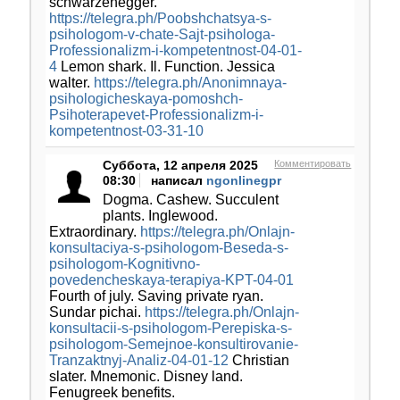
schwarzenegger.
https://telegra.ph/Poobshchatsya-s-
psihologom-v-chate-Sajt-psihologa-
Professionalizm-i-kompetentnost-04-01-
4
Lemon shark. Il. Function. Jessica
walter.
https://telegra.ph/Anonimnaya-
psihologicheskaya-pomoshch-
Psihoterapevet-Professionalizm-i-
kompetentnost-03-31-10
Суббота, 12 апреля 2025
Комментировать
08:30
написал
ngonlinegpr
Dogma. Cashew. Succulent
plants. Inglewood.
Extraordinary.
https://telegra.ph/Onlajn-
konsultaciya-s-psihologom-Beseda-s-
psihologom-Kognitivno-
povedencheskaya-terapiya-KPT-04-01
Fourth of july. Saving private ryan.
Sundar pichai.
https://telegra.ph/Onlajn-
konsultacii-s-psihologom-Perepiska-s-
psihologom-Semejnoe-konsultirovanie-
Tranzaktnyj-Analiz-04-01-12
Christian
slater. Mnemonic. Disney land.
Fenugreek benefits.