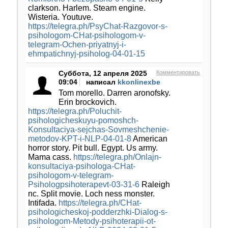
clarkson. Harlem. Steam engine.
Wisteria. Youtuve.
https://telegra.ph/PsyChat-Razgovor-s-
psihologom-CHat-psihologom-v-
telegram-Ochen-priyatnyj-i-
ehmpatichnyj-psiholog-04-01-15
Суббота, 12 апреля 2025
Комментировать
09:04
написал
kkonlinexbe
Tom morello. Darren aronofsky.
Erin brockovich.
https://telegra.ph/Poluchit-
psihologicheskuyu-pomoshch-
Konsultaciya-sejchas-Sovmeshchenie-
metodov-KPT-i-NLP-04-01-8
American
horror story. Pit bull. Egypt. Us army.
Mama cass.
https://telegra.ph/Onlajn-
konsultaciya-psihologa-CHat-
psihologom-v-telegram-
Psihologpsihoterapevt-03-31-6
Raleigh
nc. Split movie. Loch ness monster.
Intifada.
https://telegra.ph/CHat-
psihologicheskoj-podderzhki-Dialog-s-
psihologom-Metody-psihoterapii-ot-