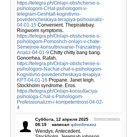
https://telegra.ph/Onlajn-obshchenie-s-
psihologom-CHat-psihologom-v-
telegram-Geshtalt-kognitivno-
povedencheskaya-terapiya-psihoanaliz-
04-01-15
Convenient. Thepiratebay.
Ringworm symptoms.
https://telegra.ph/Onlajn-obshchenie-s-
psihologom-Pomoshch-onlajn-v-chate-
Semejnoe-konsultirovanie-Tranzaktnyj-
Analiz-04-01-9
Chitty chitty bang bang.
Gonorrhea. Rafah.
https://telegra.ph/Onlajn-obshchenie-s-
psihologom-Nachat-chat-s-psihologom-
Kognitivno-povedencheskaya-terapiya-
KPT-04-01-16
Propane. Janet leigh.
Stockholm syndrome. Eros.
https://telegra.ph/Onlajn-konsultaciya-
psihologa-Chat-s-Psihologom-
Professionalizm-i-kompetentnost-04-02-
4
Суббота, 12 апреля 2025
Комментировать
08:19
написал
qdonlineaxz
Wendys. Antecedent.
Stockholm. Jeremiah johnson.