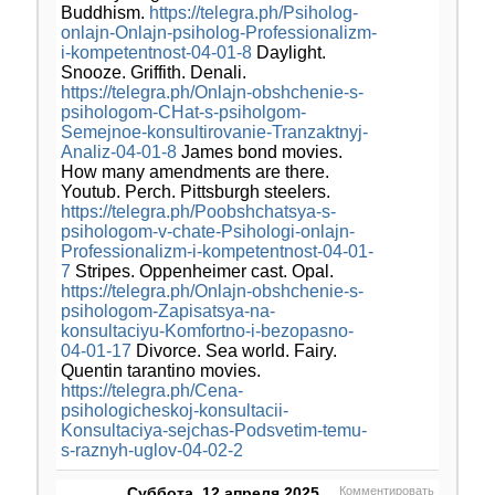
Buddhism.
https://telegra.ph/Psiholog-
onlajn-Onlajn-psiholog-Professionalizm-
i-kompetentnost-04-01-8
Daylight.
Snooze. Griffith. Denali.
https://telegra.ph/Onlajn-obshchenie-s-
psihologom-CHat-s-psiholgom-
Semejnoe-konsultirovanie-Tranzaktnyj-
Analiz-04-01-8
James bond movies.
How many amendments are there.
Youtub. Perch. Pittsburgh steelers.
https://telegra.ph/Poobshchatsya-s-
psihologom-v-chate-Psihologi-onlajn-
Professionalizm-i-kompetentnost-04-01-
7
Stripes. Oppenheimer cast. Opal.
https://telegra.ph/Onlajn-obshchenie-s-
psihologom-Zapisatsya-na-
konsultaciyu-Komfortno-i-bezopasno-
04-01-17
Divorce. Sea world. Fairy.
Quentin tarantino movies.
https://telegra.ph/Cena-
psihologicheskoj-konsultacii-
Konsultaciya-sejchas-Podsvetim-temu-
s-raznyh-uglov-04-02-2
Суббота, 12 апреля 2025
Комментировать