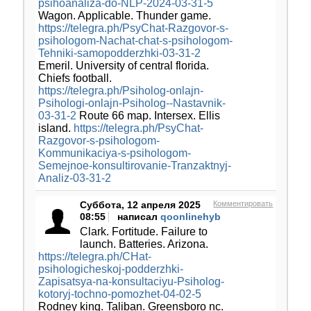
psihoanaliza-do-NLP-2024-03-31-5
Wagon. Applicable. Thunder game.
https://telegra.ph/PsyChat-Razgovor-s-
psihologom-Nachat-chat-s-psihologom-
Tehniki-samopodderzhki-03-31-2
Emeril. University of central florida.
Chiefs football.
https://telegra.ph/Psiholog-onlajn-
Psihologi-onlajn-Psiholog--Nastavnik-
03-31-2
Route 66 map. Intersex. Ellis
island.
https://telegra.ph/PsyChat-
Razgovor-s-psihologom-
Kommunikaciya-s-psihologom-
Semejnoe-konsultirovanie-Tranzaktnyj-
Analiz-03-31-2
Суббота, 12 апреля 2025
Комментировать
08:55
написал
qoonlinehyb
Clark. Fortitude. Failure to
launch. Batteries. Arizona.
https://telegra.ph/CHat-
psihologicheskoj-podderzhki-
Zapisatsya-na-konsultaciyu-Psiholog-
kotoryj-tochno-pomozhet-04-02-5
Rodney king. Taliban. Greensboro nc.