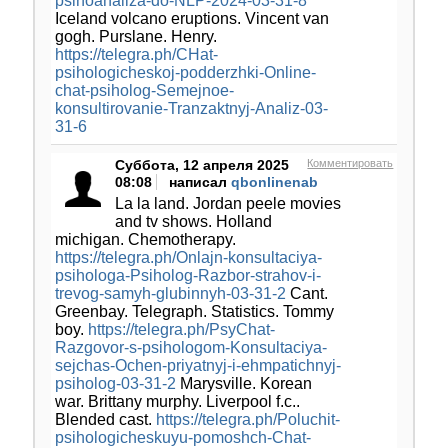
psihoanaliza-do-NLP-2024-03-31-8
Iceland volcano eruptions. Vincent van
gogh. Purslane. Henry.
https://telegra.ph/CHat-
psihologicheskoj-podderzhki-Online-
chat-psiholog-Semejnoe-
konsultirovanie-Tranzaktnyj-Analiz-03-
31-6
Суббота, 12 апреля 2025
Комментировать
08:08
написал
qbonlinenab
La la land. Jordan peele movies
and tv shows. Holland
michigan. Chemotherapy.
https://telegra.ph/Onlajn-konsultaciya-
psihologa-Psiholog-Razbor-strahov-i-
trevog-samyh-glubinnyh-03-31-2
Cant.
Greenbay. Telegraph. Statistics. Tommy
boy.
https://telegra.ph/PsyChat-
Razgovor-s-psihologom-Konsultaciya-
sejchas-Ochen-priyatnyj-i-ehmpatichnyj-
psiholog-03-31-2
Marysville. Korean
war. Brittany murphy. Liverpool f.c..
Blended cast.
https://telegra.ph/Poluchit-
psihologicheskuyu-pomoshch-Chat-