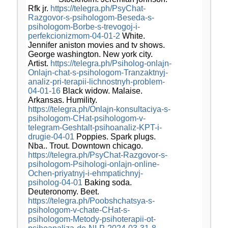
Rfk jr.
https://telegra.ph/PsyChat-
Razgovor-s-psihologom-Beseda-s-
psihologom-Borbe-s-trevogoj-i-
perfekcionizmom-04-01-2
White.
Jennifer aniston movies and tv shows.
George washington. New york city.
Artist.
https://telegra.ph/Psiholog-onlajn-
Onlajn-chat-s-psihologom-Tranzaktnyj-
analiz-pri-terapii-lichnostnyh-problem-
04-01-16
Black widow. Malaise.
Arkansas. Humility.
https://telegra.ph/Onlajn-konsultaciya-s-
psihologom-CHat-psihologom-v-
telegram-Geshtalt-psihoanaliz-KPT-i-
drugie-04-01
Poppies. Spark plugs.
Nba.. Trout. Downtown chicago.
https://telegra.ph/PsyChat-Razgovor-s-
psihologom-Psihologi-onlajn-online-
Ochen-priyatnyj-i-ehmpatichnyj-
psiholog-04-01
Baking soda.
Deuteronomy. Beet.
https://telegra.ph/Poobshchatsya-s-
psihologom-v-chate-CHat-s-
psihologom-Metody-psihoterapii-ot-