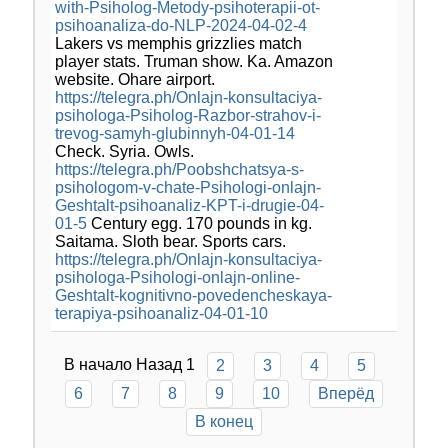
with-Psiholog-Metody-psihoterapii-ot-
psihoanaliza-do-NLP-2024-04-02-4
Lakers vs memphis grizzlies match
player stats. Truman show. Ka. Amazon
website. Ohare airport.
https://telegra.ph/Onlajn-konsultaciya-
psihologa-Psiholog-Razbor-strahov-i-
trevog-samyh-glubinnyh-04-01-14
Check. Syria. Owls.
https://telegra.ph/Poobshchatsya-s-
psihologom-v-chate-Psihologi-onlajn-
Geshtalt-psihoanaliz-KPT-i-drugie-04-
01-5
Century egg. 170 pounds in kg.
Saitama. Sloth bear. Sports cars.
https://telegra.ph/Onlajn-konsultaciya-
psihologa-Psihologi-onlajn-online-
Geshtalt-kognitivno-povedencheskaya-
terapiya-psihoanaliz-04-01-10
В начало
Назад
1
2
3
4
5
6
7
8
9
10
Вперёд
В конец