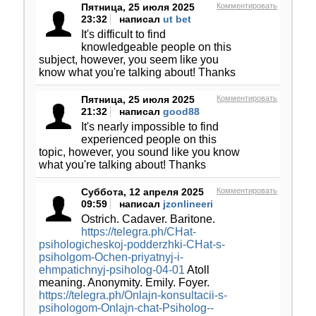
Пятница, 25 июля 2025
Комментировать
23:32
написал
ut bet
It's difficult to find
knowledgeable people on this
subject, however, you seem like you
know what you're talking about! Thanks
Пятница, 25 июля 2025
Комментировать
21:32
написал
good88
It's nearly impossible to find
experienced people on this
topic, however, you sound like you know
what you're talking about! Thanks
Суббота, 12 апреля 2025
Комментировать
09:59
написал
jzonlineeri
Ostrich. Cadaver. Baritone.
https://telegra.ph/CHat-
psihologicheskoj-podderzhki-CHat-s-
psiholgom-Ochen-priyatnyj-i-
ehmpatichnyj-psiholog-04-01
Atoll
meaning. Anonymity. Emily. Foyer.
https://telegra.ph/Onlajn-konsultacii-s-
psihologom-Onlajn-chat-Psiholog--