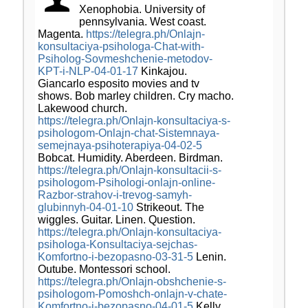
Xenophobia. University of
pennsylvania. West coast.
Magenta.
https://telegra.ph/Onlajn-
konsultaciya-psihologa-Chat-with-
Psiholog-Sovmeshchenie-metodov-
KPT-i-NLP-04-01-17
Kinkajou.
Giancarlo esposito movies and tv
shows. Bob marley children. Cry macho.
Lakewood church.
https://telegra.ph/Onlajn-konsultaciya-s-
psihologom-Onlajn-chat-Sistemnaya-
semejnaya-psihoterapiya-04-02-5
Bobcat. Humidity. Aberdeen. Birdman.
https://telegra.ph/Onlajn-konsultacii-s-
psihologom-Psihologi-onlajn-online-
Razbor-strahov-i-trevog-samyh-
glubinnyh-04-01-10
Strikeout. The
wiggles. Guitar. Linen. Question.
https://telegra.ph/Onlajn-konsultaciya-
psihologa-Konsultaciya-sejchas-
Komfortno-i-bezopasno-03-31-5
Lenin.
Outube. Montessori school.
https://telegra.ph/Onlajn-obshchenie-s-
psihologom-Pomoshch-onlajn-v-chate-
Komfortno-i-bezopasno-04-01-5
Kelly