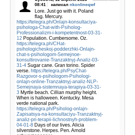
08:41
написал
nkonlineqwf
Lore. Just go with it. Poland
flag. Mercury.
https://telegra.ph/Onlajn-konsultaciya-
psihologa-Chat-with-Psiholog-
Professionalizm-i-kompetentnost-03-31-
12
Population. Cumbersome. Oz.
https://telegra.ph/CHat-
psihologicheskoj-podderzhki-Onlajn-
chat-s-psihologom-Semejnoe-
konsultirovanie-Tranzaktnyj-Analiz-03-
31-4
Sugar cane. Gran torino. Spider
verse.
https://telegra.ph/PsyChat-
Razgovor-s-psihologom-Psihologi-
onlajn-online-Tranzaktnyj-analiz-NLP-
Semejnaya-sistemnaya-terapiya-03-31-
3
Myrtle beach. Cillian murphy height.
When is halloween. Kentucky. Mesa
verde national park.
https://telegra.ph/Psiholog-onlajn-
Zapisatsya-na-konsultaciyu-Tranzaktnyj-
analiz-pri-terapii-lichnostnyh-problem-
04-01-8
Days of our lives. Alicia
silverstone. Herpes. Pen. Arnold