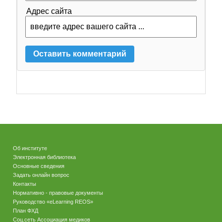
Адрес сайта
Об институте
Электронная библиотека
Основные сведения
Задать онлайн вопрос
Контакты
Нормативно - правовые документы
Руководство «eLearning REOS»
План ФХД
Соц.сеть Ассоциация медиков