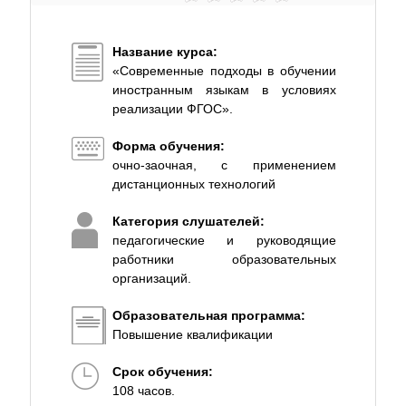
Название курса:
«Современные подходы в обучении
иностранным языкам в условиях
реализации ФГОС».
Форма обучения:
очно-заочная, с применением
дистанционных технологий
Категория слушателей:
педагогические и руководящие
работники образовательных
организаций.
Образовательная программа:
Повышение квалификации
Срок обучения:
108 часов.