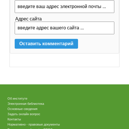
Адрес сайта
Об институте
Электронная библиотека
Основные сведения
Задать онлайн вопрос
Контакты
Нормативно - правовые документы