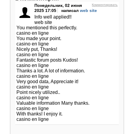
Понедельник, 02 июня
Комментировать
2025 17:05
написал
web site
Info well applied!!
web site
You mentioned this perfectly.
casino en ligne
You made your point.
casino en ligne
Nicely put, Thanks!
casino en ligne
Fantastic forum posts Kudos!
casino en ligne
Thanks a lot. A lot of information.
casino en ligne
Very good data, Appreciate it!
casino en ligne
Point nicely utilized..
casino en ligne
Valuable information Many thanks.
casino en ligne
With thanks! I enjoy it.
casino en ligne