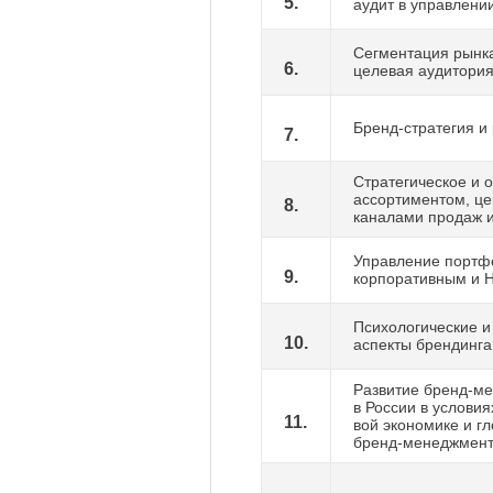
5.
аудит в управлени
Сегментация рынка
6.
целевая аудитори
Бренд-стратегия и
7.
Стратегическое и 
ассортиментом, ц
8.
каналами продаж 
Управление портф
9.
корпоративным и 
Психологические и
10.
аспекты брендинга
Развитие бренд-м
в России в услови
11.
вой экономике и г
бренд-менеджмен