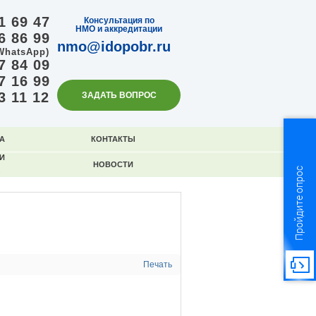
1 69 47
Консультация по
НМО и аккредитации
6 86 99
nmo@idopobr.ru
WhatsApp)
7 84 09
7 16 99
3 11 12
ЗАДАТЬ ВОПРОС
А
КОНТАКТЫ
И
НОВОСТИ
Пройдите опрос
Печать