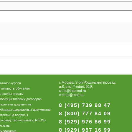
г. Москва, 2-ой Рощинский проезд,
аталог курсов
д.8, стр. 7 офис 919;
тоимость обучения
cinst@internet.ru
Способы оплаты
cminst@mail.ru
бразцы типовых договоров
8 (495) 739 98 47
еречень документов
Образцы выдаваемых документов
8 (800) 777 84 09
тветы на вопросы
уководство «eLearning REOS»
8 (929) 976 86 99
Отзывы
8 (929) 957 16 99
Публикации