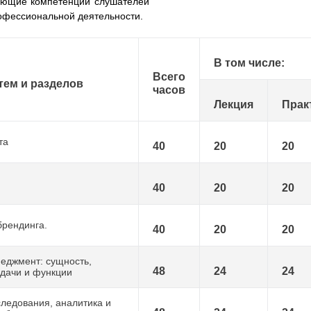
вующие компетенции слушателей
рофессиональной деятельности.
В том числе:
Всего
тем и разделов
часов
Лекция
Прак
та
40
20
20
40
20
20
брендинга.
40
20
20
еджмент: сущность,
48
24
24
адачи и функции
ледования, аналитика и