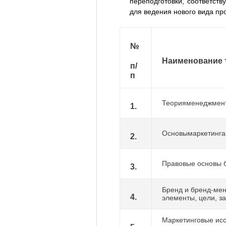
переподготовки, соответст
для ведения нового вида п
№
Наименование 
п/
п
Теорияменеджмен
1.
Основымаркетинга
2.
Правовые основы 
3.
Бренд и бренд-мен
4.
элементы, цели, з
Маркетинговые исс