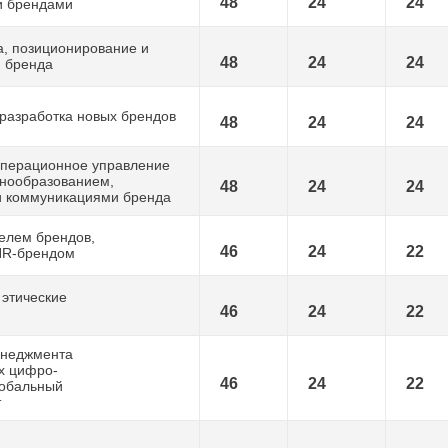
48
24
24
и брендами
, позиционирование и
48
24
24
я бренда
 разработка новых брендов
48
24
24
операционное управление
енообразованием,
48
24
24
и коммуникациями бренда
елем брендов,
46
24
22
HR-брендом
 этические
46
24
22
енеджмента
ях цифро-
46
24
22
лобальный
т