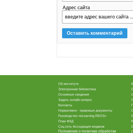
Адрес сайта
Об институте
К
Электронная библиотека
С
Основные сведения
Задать онлайн вопрос
О
Контакты
П
Нормативно - правовые документы
Руководство «eLearning REOS»
О
План ФХД
Р
Соц.сеть Ассоциация медиков
Положение о политике обработки